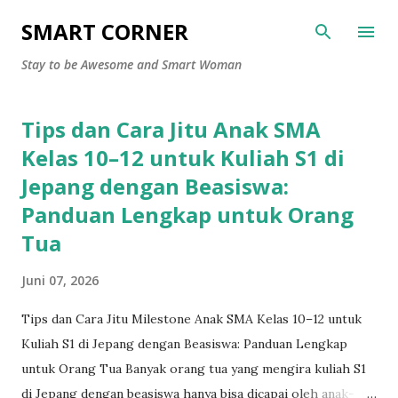
Langsung ke konten utama
SMART CORNER
Stay to be Awesome and Smart Woman
Tips dan Cara Jitu Anak SMA
P
o
Kelas 10–12 untuk Kuliah S1 di
s
Jepang dengan Beasiswa:
t
Panduan Lengkap untuk Orang
i
Tua
n
g
Juni 07, 2026
a
n
Tips dan Cara Jitu Milestone Anak SMA Kelas 10–12 untuk
Kuliah S1 di Jepang dengan Beasiswa: Panduan Lengkap
untuk Orang Tua Banyak orang tua yang mengira kuliah S1
di Jepang dengan beasiswa hanya bisa dicapai oleh anak-