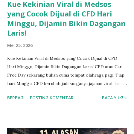
Kue Kekinian Viral di Medsos
yang Cocok Dijual di CFD Hari
Minggu, Dijamin Bikin Dagangan
Laris!
Mei 25, 2026
Kue Kekinian Viral di Medsos yang Cocok Dijual di CFD
Hari Minggu, Dijamin Bikin Dagangan Laris! CFD atau Car
Free Day sekarang bukan cuma tempat olahraga pagi. Tiap
hari Minggu, CFD berubah jadi surganya jajanan viral dan
kuliner kekinian. Dari anak muda, keluarga, sampai
BERBAGI
POSTING KOMENTAR
BACA YUK! »
komunitas lari, semuanya suka jajan sambil jalan santai. Nah,
ini jadi peluang cuan besar buat kamu yang mau mulai usaha
kecil-kecilan.