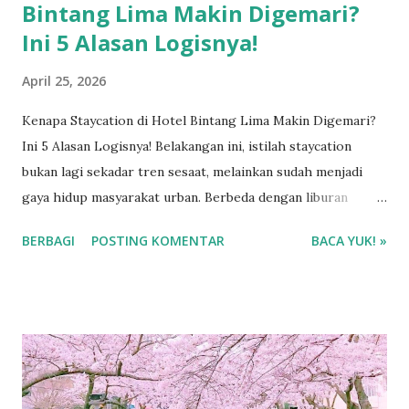
Bintang Lima Makin Digemari?
Ini 5 Alasan Logisnya!
April 25, 2026
Kenapa Staycation di Hotel Bintang Lima Makin Digemari?
Ini 5 Alasan Logisnya! Belakangan ini, istilah staycation
bukan lagi sekadar tren sesaat, melainkan sudah menjadi
gaya hidup masyarakat urban. Berbeda dengan liburan
konvensional yang mengharuskan kita berpindah-pindah
BERBAGI
POSTING KOMENTAR
BACA YUK! »
tempat wisata, staycation justru mengajak kita untuk
"menetap" dan menikmati fasilitas di satu tempat.
Menariknya, banyak orang kini lebih memilih
mengalokasikan budget mereka untuk menginap satu malam
di hotel bintang lima daripada pergi ke luar kota selama
tiga hari di penginapan biasa. Mengapa demikian? Ternyata,
ada alasan psikologis dan kenyamanan di balik pilihan