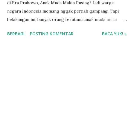
di Era Prabowo, Anak Muda Makin Pusing? Jadi warga
negara Indonesia memang nggak pernah gampang. Tapi
belakangan ini, banyak orang terutama anak muda mulai
ngerasa hidup makin berat. Mulai dari harga kebutuhan
BERBAGI
POSTING KOMENTAR
BACA YUK! »
pokok yang naik, susah cari kerja, sampai tekanan sosial
media yang bikin mental gampang capek. Di era
pemerintahan Prabowo yang mulai jadi sorotan publik,
obrolan soal ekonomi, masa depan, dan kehidupan rakyat
kecil makin sering muncul di timeline.