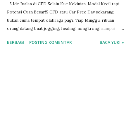
5 Ide Jualan di CFD Selain Kue Kekinian, Modal Kecil tapi
Potensi Cuan Besar!5 CFD atau Car Free Day sekarang
bukan cuma tempat olahraga pagi. Tiap Minggu, ribuan
orang datang buat jogging, healing, nongkrong, sampai
belanja barang lucu dan unik. Makanya CFD jadi tempat
BERBAGI
POSTING KOMENTAR
BACA YUK! »
strategis buat cari cuan, bahkan tanpa harus jual makanan.
Banyak orang sekarang mulai melirik bisnis non-kuliner di
CFD karena lebih simpel, nggak ribet stok basi, dan
beberapa bahkan bisa dipakai berulang kali. Modalnya juga
ada yang masih ramah kantong buat pemula.