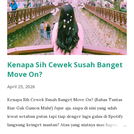
tersebut. Yuk, simak ulasannya! 1. Fasilitas Mewah sebagai
"Pelarian" Instan Alasan utama tentu saja adalah fasilitas.
Hotel bintang lima didesain untuk memanjakan tamu tanpa
perlu keluar dari area properti. Bayangkan Anda memiliki
akses ke kolam renang infinity, pusat kebugaran dengan alat
terbaru, hingga layanan spa premium dalam...
Kenapa Sih Cewek Susah Banget
Move On?
April 25, 2026
Kenapa Sih Cewek Susah Banget Move On? (Bahas Tuntas
Biar Gak Gamon Mulu!) Jujur aja, siapa di sini yang udah
lewat setahun putus tapi tiap denger lagu galau di Spotify
langsung keinget mantan? Atau yang niatnya mau hapus
foto, eh malah berakhir scrolling galeri dari jam 1 malam