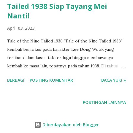
Tailed 1938 Siap Tayang Mei
Nanti!
April 03, 2023
Tale of the Nine Tailed 1938 "Tale of the Nine Tailed 1938"
kembali berfokus pada karakter Lee Dong Wook yang
terlibat dalam kasus tak terduga hingga membawanya
kembali ke masa lalu, tepatnya pada tahun 1938. Di tahun itu,
Lee Yeon bertemu Ryu Hong Joo yang diperankan Kim So
BERBAGI
POSTING KOMENTAR
BACA YUK! »
Yeon sebagai wanita yang buat Lee Yeon terpesona. Peran
Kim So Yeon sebagai Dewa Gunung Barat dan pada 1938, dia
berubah menjadi pemilik restoran Myoyeongak di ibu kota
POSTINGAN LAINNYA
Gyeongseong di Seoul. Selain Ryu Hong Joo, Lee Yeon juga
bertemu dengan adiknya, Lee Rang dan Cheon Mu Young
(Ryoo Kyung Soo). Mu Young dulunya adalah Dewa Gunung
Diberdayakan oleh Blogger
Timur dan berteman baik dengan Lee Yeon dan Ryu Hong