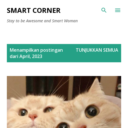
Langsung ke konten utama
SMART CORNER
Stay to be Awesome and Smart Woman
P
Menampilkan postingan
TUNJUKKAN SEMUA
o
dari April, 2023
s
t
i
n
g
a
n