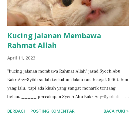
Kucing Jalanan Membawa
Rahmat Allah
April 11, 2023
"kucing jalanan membawa Rahmat Allah" jasad Syech Abu
Bakr Asy-Syibli sudah terkubur dalam tanah sejak 946 tahun
yang lalu. tapi ada kisah yang sangat menarik tentang
beliau. _____ percakapan Syech Abu Bakr Asy-Syibli di
akhirat dengan Allah : kamu tahu, apa yang membuat-KU
BERBAGI
POSTING KOMENTAR
BACA YUK! »
mengampuni dosa-dosamu? amal shalihku Ya Allah bukan
ketulusanku dalam beribadah Ya Allah? bukan apakah hajiku,
puasaku, atau shalatku Ya Allah? bukan perjalananku selama