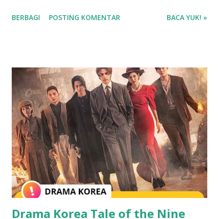
pernikahan. Mereka yang melakukan perjalanan ke
BERBAGI
POSTING KOMENTAR
BACA YUK! »
Australia tiba di sebuah pulau yang dikenal sebagai tempat
lamaran pasangan. Lee Kyuhyung kemudian bertanya
kepada Lim Jiyeon dan Lee Yooyoung, "Kalian pernah nggak
kepikiran buat ngelamar?". Lim Jiyeon kemudian berkata,
"Kalau aku punya seseorang yang ingin aku nikahi, aku ingin
melamarnya". Suho dan Lee Sangyi dengan bercanda berkata,
"Kalau gitu aku akan menerimanya." Sementara itu, Lim Ji-
yeon saat ini sedang berpacaran dengan lawan mainnya di
drama The Glory bernama Lee Do-hyun. Menurut laporan
Sports Chosun, hubungan keduanya sudah berjalan 8-9
bulan. Wow, semoga langgeng sampai pernikahan ya!
Drama Korea Tale of the Nine