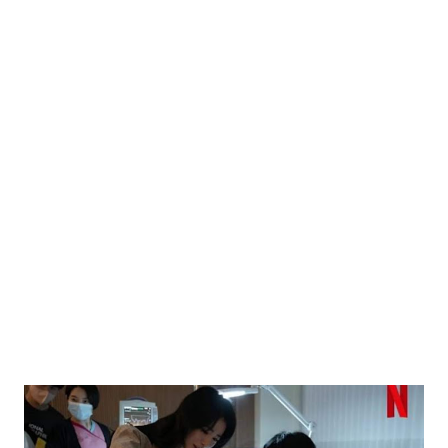
hidup untuk menimba ilmu dan mengajarkannya kepada
orang lain? bukan Ya Allah, lantas apa yang membuat-MU
mengampuni dosa-dosaku? _____ Allah kemudian
menjawab mengacu pada kisah pertemuan Syech Abu Bakr
Asy-Syibli dengan seekor kucing jalanan di kota Baghdad.
ada seekor kucing kecil. lapar dan lemas. karena cuaca yang
sangat dingin. kucing itu berada di sudut bangunan. Syech
Abu Bakr Asy-Syibli yang tergerak hatinya lantas memungut
binatang malang itu, kemudian menghangatkannya di dalam
jubah yang ia kenakan. set...