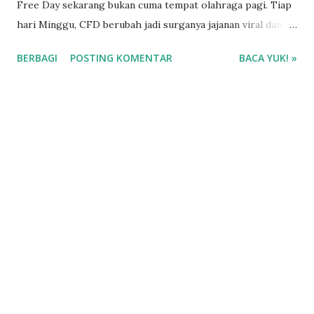
Free Day sekarang bukan cuma tempat olahraga pagi. Tiap
hari Minggu, CFD berubah jadi surganya jajanan viral dan
kuliner kekinian. Dari anak muda, keluarga, sampai
BERBAGI
POSTING KOMENTAR
BACA YUK! »
komunitas lari, semuanya suka jajan sambil jalan santai. Nah,
ini jadi peluang cuan besar buat kamu yang mau mulai usaha
kecil-kecilan.