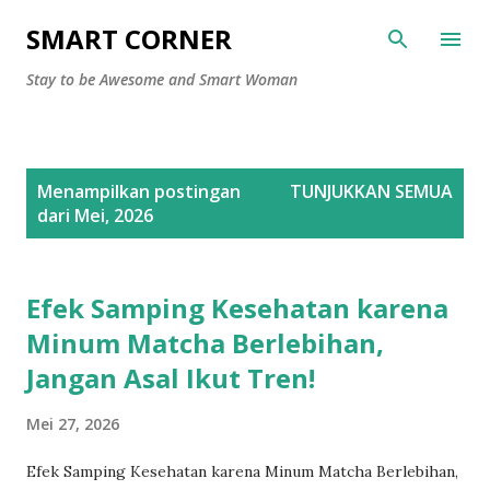
Langsung ke konten utama
SMART CORNER
Stay to be Awesome and Smart Woman
P
Menampilkan postingan
TUNJUKKAN SEMUA
o
dari Mei, 2026
s
t
i
Efek Samping Kesehatan karena
n
Minum Matcha Berlebihan,
g
Jangan Asal Ikut Tren!
a
n
Mei 27, 2026
Efek Samping Kesehatan karena Minum Matcha Berlebihan,