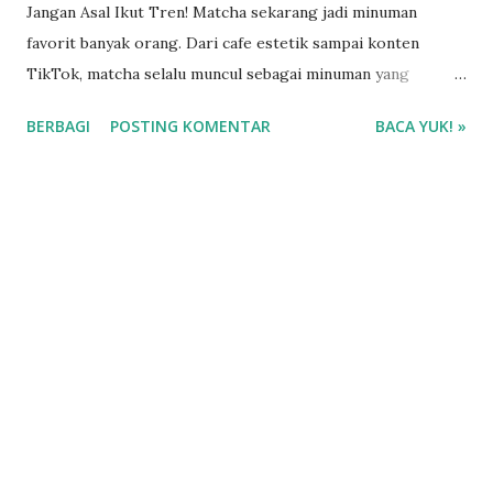
Jangan Asal Ikut Tren! Matcha sekarang jadi minuman
favorit banyak orang. Dari cafe estetik sampai konten
TikTok, matcha selalu muncul sebagai minuman yang
dianggap sehat, calming, dan cocok buat gaya hidup
BERBAGI
POSTING KOMENTAR
BACA YUK! »
modern. Bahkan banyak orang mulai ganti kopi dengan
matcha karena katanya lebih “aman” dan bikin fokus.