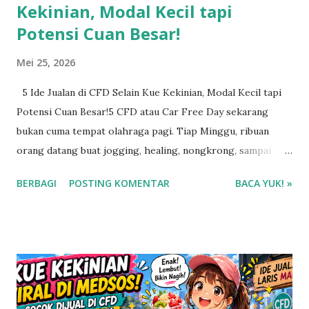
Kekinian, Modal Kecil tapi
Potensi Cuan Besar!
Mei 25, 2026
5 Ide Jualan di CFD Selain Kue Kekinian, Modal Kecil tapi
Potensi Cuan Besar!5 CFD atau Car Free Day sekarang
bukan cuma tempat olahraga pagi. Tiap Minggu, ribuan
orang datang buat jogging, healing, nongkrong, sampai
belanja barang lucu dan unik. Makanya CFD jadi tempat
BERBAGI
POSTING KOMENTAR
BACA YUK! »
strategis buat cari cuan, bahkan tanpa harus jual makanan.
Banyak orang sekarang mulai melirik bisnis non-kuliner di
CFD karena lebih simpel, nggak ribet stok basi, dan
beberapa bahkan bisa dipakai berulang kali. Modalnya juga
ada yang masih ramah kantong buat pemula.