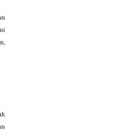
an
ni
n,
uk
an