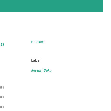
BERBAGI
lo
Label
Resensi Buku
an
an
an