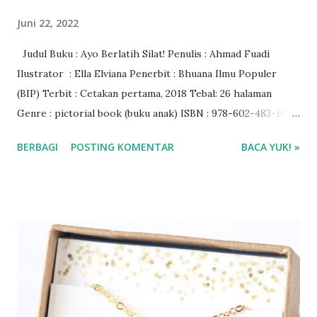
Juni 22, 2022
Judul Buku : Ayo Berlatih Silat! Penulis : Ahmad Fuadi
Ilustrator : Ella Elviana Penerbit : Bhuana Ilmu Populer
(BIP) Terbit : Cetakan pertama, 2018 Tebal: 26 halaman
Genre : pictorial book (buku anak) ISBN : 978-602-483-165-
3 Rating Buku : 4/5🌟 Harga buku : Rp 52.000 Baca ebook di
BERBAGI
POSTING KOMENTAR
BACA YUK! »
aplikasi Ipusnas ❤❤❤