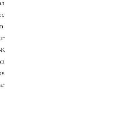
an
cc
n.
ur
SK
an
us
ar