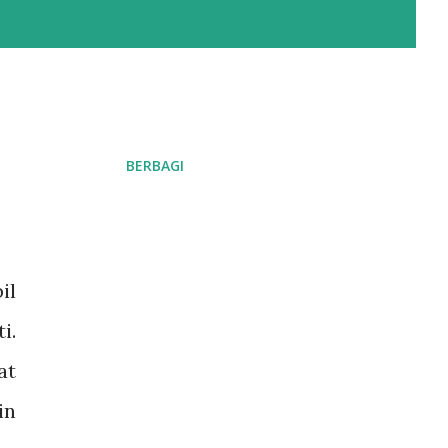
BERBAGI
il
i.
at
in