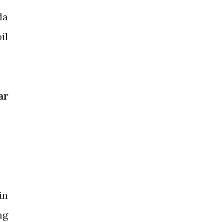
da
il
ar
in
ng