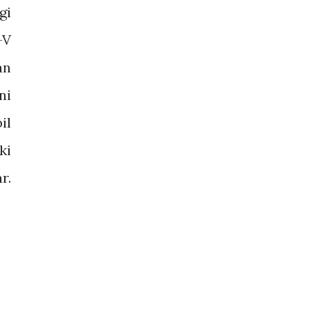
gi
-V
an
ni
il
ki
r.