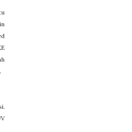
tu
in
ed
KE
ah
.
i.
UV