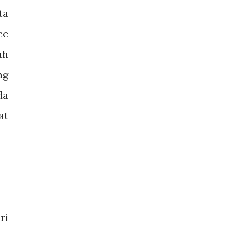
ta
cc
uh
ng
da
at
ri