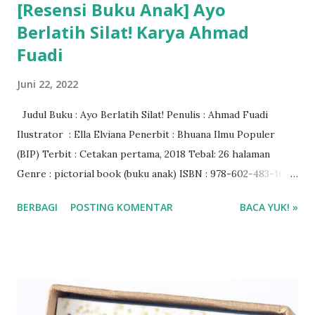
[Resensi Buku Anak] Ayo
Berlatih Silat! Karya Ahmad
Fuadi
Juni 22, 2022
Judul Buku : Ayo Berlatih Silat! Penulis : Ahmad Fuadi
Ilustrator : Ella Elviana Penerbit : Bhuana Ilmu Populer
(BIP) Terbit : Cetakan pertama, 2018 Tebal: 26 halaman
Genre : pictorial book (buku anak) ISBN : 978-602-483-165-
3 Rating Buku : 4/5🌟 Harga buku : Rp 52.000 Baca ebook di
BERBAGI
POSTING KOMENTAR
BACA YUK! »
aplikasi Ipusnas ❤❤❤