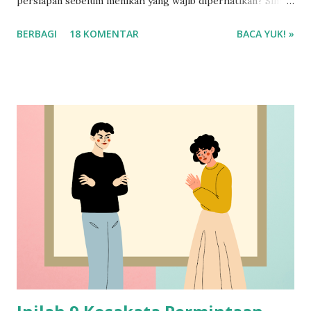
persiapan sebelum menikah yang wajib diperhatikan? Simak
selengkapnya ya!
BERBAGI
18 KOMENTAR
BACA YUK! »