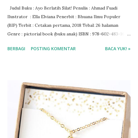
Judul Buku : Ayo Berlatih Silat! Penulis : Ahmad Fuadi
Ilustrator : Ella Elviana Penerbit : Bhuana Ilmu Populer
(BIP) Terbit : Cetakan pertama, 2018 Tebal: 26 halaman
Genre : pictorial book (buku anak) ISBN : 978-602-483-165-
3 Rating Buku : 4/5🌟 Harga buku : Rp 52.000 Baca ebook di
BERBAGI
POSTING KOMENTAR
BACA YUK! »
aplikasi Ipusnas ❤❤❤