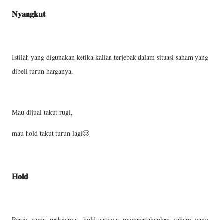
𝐍𝐲𝐚𝐧𝐠𝐤𝐮𝐭
Istilah yang digunakan ketika kalian terjebak dalam situasi saham yang
dibeli turun harganya.
Mau dijual takut rugi,
mau hold takut turun lagi🥲
𝐇𝐨𝐥𝐝
Persis sama maknanya, hold artinya mempertahankan saham yang