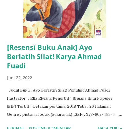
[Resensi Buku Anak] Ayo
Berlatih Silat! Karya Ahmad
Fuadi
Juni 22, 2022
Judul Buku : Ayo Berlatih Silat! Penulis : Ahmad Fuadi
Ilustrator : Ella Elviana Penerbit : Bhuana Ilmu Populer
(BIP) Terbit : Cetakan pertama, 2018 Tebal: 26 halaman
Genre : pictorial book (buku anak) ISBN : 978-602-483-165-
3 Rating Buku : 4/5🌟 Harga buku : Rp 52.000 Baca ebook di
BERBAGI
POSTING KOMENTAR
BACA YUK! »