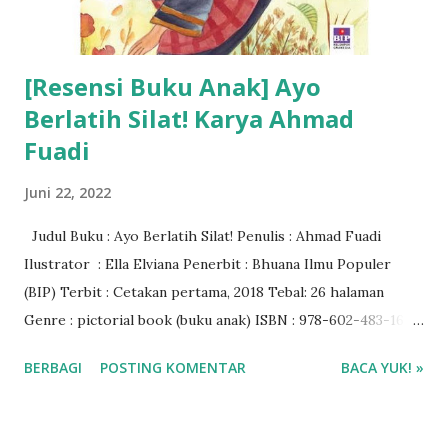
[Resensi Buku Anak] Ayo
Berlatih Silat! Karya Ahmad
Fuadi
Juni 22, 2022
Judul Buku : Ayo Berlatih Silat! Penulis : Ahmad Fuadi
Ilustrator : Ella Elviana Penerbit : Bhuana Ilmu Populer
(BIP) Terbit : Cetakan pertama, 2018 Tebal: 26 halaman
Genre : pictorial book (buku anak) ISBN : 978-602-483-165-
3 Rating Buku : 4/5🌟 Harga buku : Rp 52.000 Baca ebook di
BERBAGI
POSTING KOMENTAR
BACA YUK! »
aplikasi Ipusnas ❤❤❤