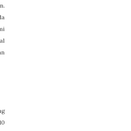
n.
da
mi
al
an
ng
10