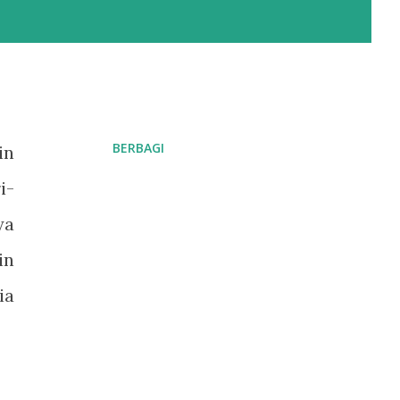
BERBAGI
in
i-
ya
in
ia