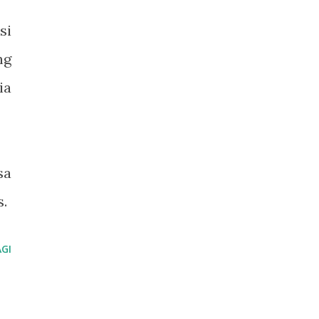
si
ng
ia
sa
s.
GI