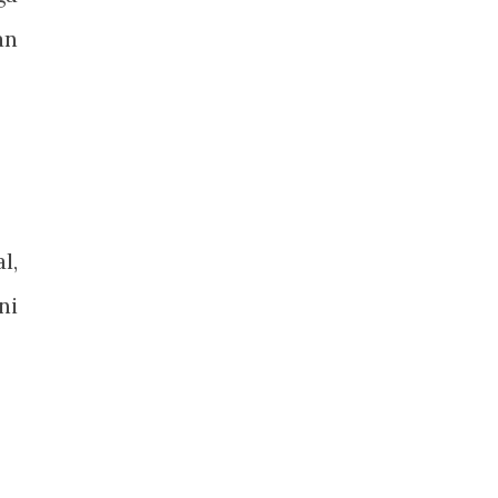
an
l,
ni