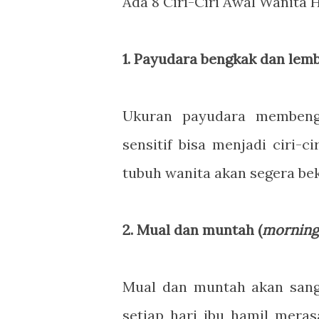
Ada 8 Ciri-Ciri Awal Wanita 
1. Payudara bengkak dan lem
Ukuran payudara membengk
sensitif bisa menjadi ciri-
tubuh wanita akan segera bek
2. Mual dan muntah (
morning
Mual dan muntah akan sanga
setiap hari ibu hamil mera