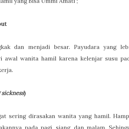
Hamil yang Bisa Ummi Amati ;
but
ak dan menjadi besar. Payudara yang leb
ciri awal wanita hamil karena kelenjar susu pa
erja.
 sickness
)
t sering dirasakan wanita yang hamil. Hamp
sakannya pada pagi, siang, dan malam. Sehing