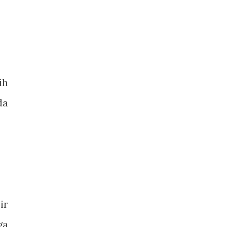
ih
da
ir
ga