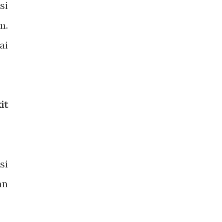
si
m.
ai
it
si
an