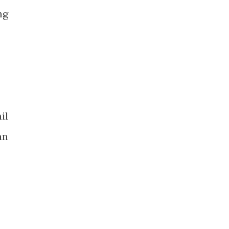
ng
il
an