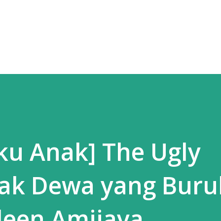
Langsung ke konten utama
ku Anak] The Ugly
nak Dewa yang Buru
leen Amijaya