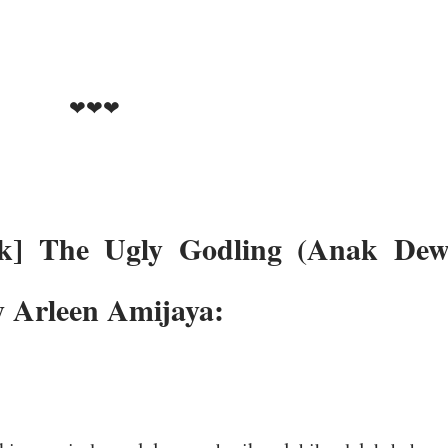
❤❤❤
ak] The Ugly Godling (Anak De
 Arleen Amijaya: