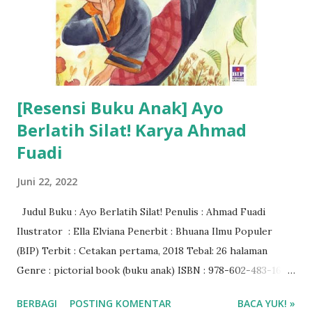
[Resensi Buku Anak] Ayo
Berlatih Silat! Karya Ahmad
Fuadi
Juni 22, 2022
Judul Buku : Ayo Berlatih Silat! Penulis : Ahmad Fuadi
Ilustrator : Ella Elviana Penerbit : Bhuana Ilmu Populer
(BIP) Terbit : Cetakan pertama, 2018 Tebal: 26 halaman
Genre : pictorial book (buku anak) ISBN : 978-602-483-165-
3 Rating Buku : 4/5🌟 Harga buku : Rp 52.000 Baca ebook di
BERBAGI
POSTING KOMENTAR
BACA YUK! »
aplikasi Ipusnas ❤❤❤