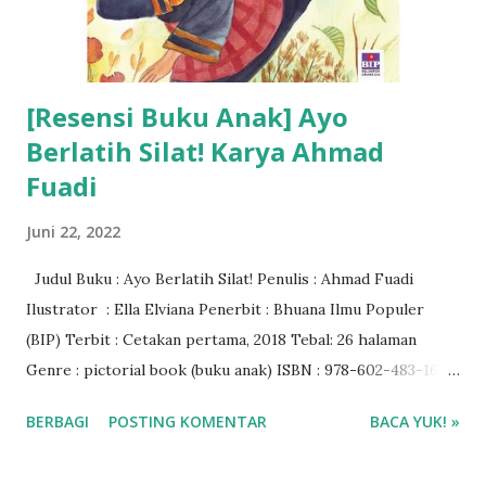
[Resensi Buku Anak] Ayo
Berlatih Silat! Karya Ahmad
Fuadi
Juni 22, 2022
Judul Buku : Ayo Berlatih Silat! Penulis : Ahmad Fuadi
Ilustrator : Ella Elviana Penerbit : Bhuana Ilmu Populer
(BIP) Terbit : Cetakan pertama, 2018 Tebal: 26 halaman
Genre : pictorial book (buku anak) ISBN : 978-602-483-165-
3 Rating Buku : 4/5🌟 Harga buku : Rp 52.000 Baca ebook di
BERBAGI
POSTING KOMENTAR
BACA YUK! »
aplikasi Ipusnas ❤❤❤