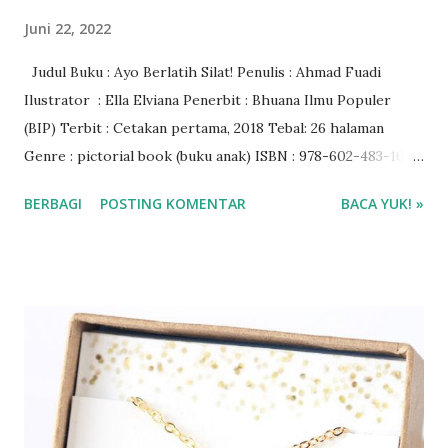
Juni 22, 2022
Judul Buku : Ayo Berlatih Silat! Penulis : Ahmad Fuadi
Ilustrator : Ella Elviana Penerbit : Bhuana Ilmu Populer
(BIP) Terbit : Cetakan pertama, 2018 Tebal: 26 halaman
Genre : pictorial book (buku anak) ISBN : 978-602-483-165-
3 Rating Buku : 4/5🌟 Harga buku : Rp 52.000 Baca ebook di
BERBAGI
POSTING KOMENTAR
BACA YUK! »
aplikasi Ipusnas ❤❤❤