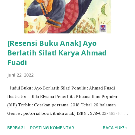
[Resensi Buku Anak] Ayo
Berlatih Silat! Karya Ahmad
Fuadi
Juni 22, 2022
Judul Buku : Ayo Berlatih Silat! Penulis : Ahmad Fuadi
Ilustrator : Ella Elviana Penerbit : Bhuana Ilmu Populer
(BIP) Terbit : Cetakan pertama, 2018 Tebal: 26 halaman
Genre : pictorial book (buku anak) ISBN : 978-602-483-165-
3 Rating Buku : 4/5🌟 Harga buku : Rp 52.000 Baca ebook di
BERBAGI
POSTING KOMENTAR
BACA YUK! »
aplikasi Ipusnas ❤❤❤